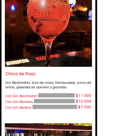
Chica de Rojo
Gin Beefeater, licor de mora, frambuesas, zumo de
limón, gaseosa de pomelo y granada.
$11.000
Con Gin Beefeater
$10.000
Con Gin Bombay
$7.500
Con Gin Boolton