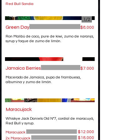
Red Bull Sandia
1/
2
Green Day
$8.000
Ron Malibú de coco, pure de kiwi, zumo de naranja,
syrup y toque de zumo de limón.
Jamaica Berries
$7.000
Macerado de Jamaica, pupa de frambuesa,
albumina y zumo de limón.
Maracujack
Whiskye Jack Daniels Old N°7, cordial de maracuyá,
Red Bull y syrup.
$12.000
Maracujack
$18.000
2x Maracujack