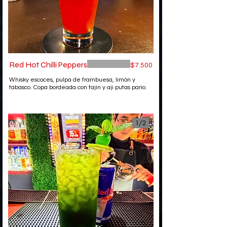
Red Hot Chilli Peppers
$7.500
Whisky escoces, pulpa de frambuesa, limón y
tabasco. Copa bordeada con tajin y aji putas pario.
1/
2