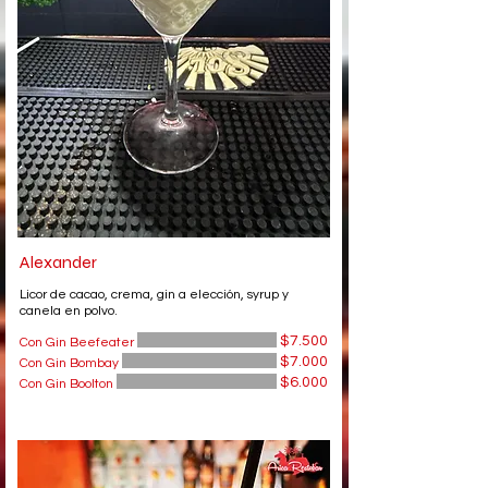
Alexander
Licor de cacao, crema, gin a elección, syrup y
canela en polvo.
$7.500
Con Gin Beefeater
$7.000
Con Gin Bombay
$6.000
Con Gin Boolton