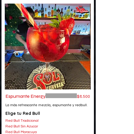
Espumante Energy
$8.500
La más refrescante mezcla, espumante y redbull.
Elige tu Red Bull
Red Bull Tradicional
Red Bull Sin Azucar
Red Bull Maracuya