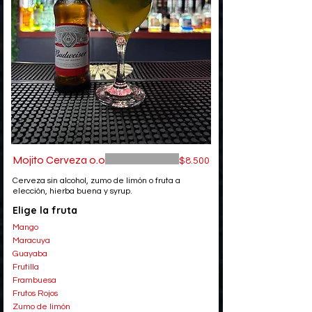
Mojito Cerveza 0.0
$8.500
Cerveza sin alcohol, zumo de limón o fruta a
elección, hierba buena y syrup.
Elige la fruta
Mango
Maracuya
Guayaba
Frutilla
Frambuesa
Frutos Rojos
Zumo de limón