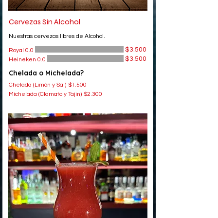
Cervezas Sin Alcohol
Nuestras cervezas libres de Alcohol.
$3.500
Royal 0.0
$3.500
Heineken 0.0
Chelada o Michelada?
Chelada (Limón y Sal)
$1.500
Michelada (Clamato y Tajin)
$2.300