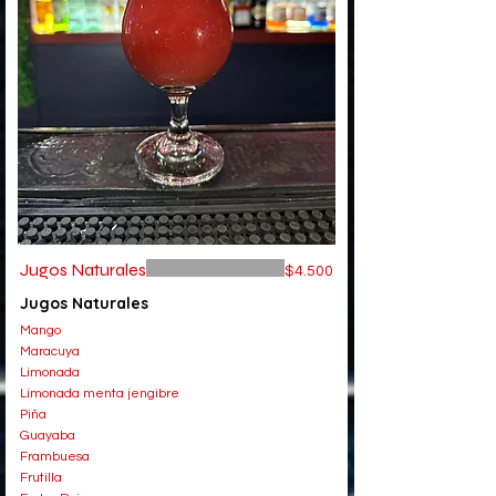
Jugos Naturales
$4.500
Jugos Naturales
Mango
Maracuya
Limonada
Limonada menta jengibre
Piña
Guayaba
Frambuesa
Frutilla